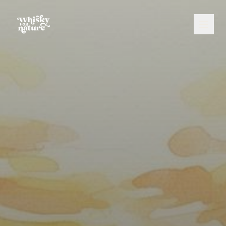
CZ
/
EN