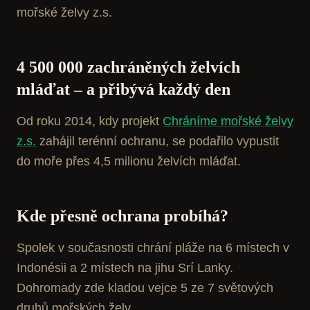
mořské želvy z.s.
4 500 000 zachráněných želvích
mláďat – a přibývá každý den
Od roku 2014, kdy projekt
Chráníme mořské želvy
z.s.
zahájil terénní ochranu, se podařilo vypustit
do moře přes 4,5 milionu želvích mláďat.
Kde přesně ochrana probíhá?
Spolek v současnosti chrání pláže na 6 místech v
Indonésii a 2 místech na jihu Srí Lanky.
Dohromady zde kladou vejce 5 ze 7 světových
druhů mořských želv.