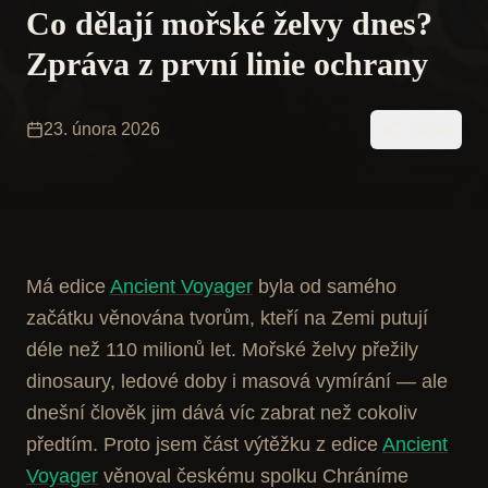
Co dělají mořské želvy dnes?
Zpráva z první linie ochrany
23. února 2026
Sdílet
Má edice
Ancient Voyager
byla od samého
začátku věnována tvorům, kteří na Zemi putují
déle než 110 milionů let. Mořské želvy přežily
dinosaury, ledové doby i masová vymírání — ale
dnešní člověk jim dává víc zabrat než cokoliv
předtím. Proto jsem část výtěžku z edice
Ancient
Voyager
věnoval českému spolku Chráníme