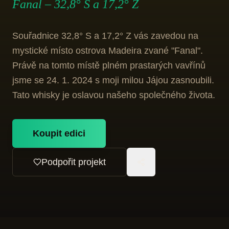
Fanal – 32,8° S a 17,2° Z
Souřadnice 32,8° S a 17,2° Z vás zavedou na
mystické místo ostrova Madeira zvané "Fanal".
Právě na tomto místě plném prastarých vavřínů
jsme se 24. 1. 2024 s moji milou Jájou zasnoubili.
Tato whisky je oslavou našeho společného života.
Koupit edici
Podpořit projekt